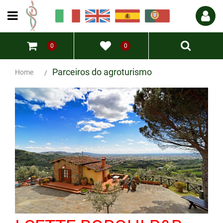
Open menu
0
0
Parceiros do agroturismo
Home